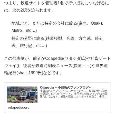
つまり、鉄道サイトを管理者1名で行い成功につなげるに
は、次の2択を迫られます。
地域ごと、または特定の会社に絞る(京急、Osaka
Metro、etc…)
特定の分野に絞る(鉄道模型、音鉄、方向幕、時刻
表、旅行記、etc…)
この代表例が、前者がOdapedia(ワタシダ氏)や社畜ゲート
ウェイ()、後者が鉄道時刻表ニュース(快速＋＋)や世界運
輸紀行(shalis1999氏)などです。
Odapedia ～小田急のファンブログ～
小田急グループを中心にスポットを当て、毎日17時に記事
を更新するブログメディア。 車両等の鉄道ファン向けの話
題だけではなく、施設や歴史にもスポットを当て、小田急
沿線にお住まいの皆さまもお楽しみいただける記事を書く
ように心がけています。
odapedia.org