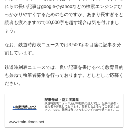
れらの長い記事はgoogleやyahooなどの検索エンジンにひ
っかかりやすくするためのものですが、あまり長すぎると
読者も疲れますので10,000字を超す場合は気を付けまし
ょう。
なお、鉄道時刻表ニュースでは3,500字を目途に記事を分
割しています。
鉄道時刻表ニュースでは、良い記事を書けるべく教育目的
も兼ねて執筆者募集を行っております。どしどしご応募く
ださい。
記事作成・協力者募集
鉄道時刻表ニュース及び時刻表の達人では、記事作成者・
協力者を募集しております。是非ともふるってご参加くだ
さい。なお、報酬は有りとなしのいずれかを選べます。記
事執筆以外の協力も大歓迎ですので、お気軽にお問い合わ
せください！以下の内容は状況に合
www.train-times.net