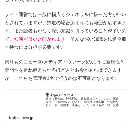
サイト運営では一般に幅広くジェネラルに扱った方がいい
とされていますが、鉄道の場合あまりにも範囲が広すぎま
す。また読者もかなり深い知識を持っていることが多いの
で、
知識が薄いと叩かれます
。そんな深い知識を鉄道全般
で持つには分担が必要です。
乗りものニュース(メディア・ヴァーグ)のように新規性と
専門性を兼ね備えられるほど人とお金があればできます
が、これらを管理者1名で行うのは不可能となります。
乗りものニュース
鉄道（新幹線、観光列車、通勤電車など）、バス（高速、
夜行、一般路線バスなど）、飛行機（旅客機、戦闘機な
ど）、船、自動車、道路といった「乗りもの」や「交通」
に関するニュース、最新の情報をわかりやすくお届けしま
す！
trafficnews.jp