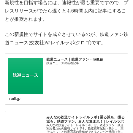
新規性を目指す場合には、速報性が最も重要ですので、プ
レスリリースがでたら遅くとも6時間以内に記事にするこ
とが推奨されます。
この新規性でサイトを成立させているのが、鉄道ファン鉄
道ニュース(交友社)やレイルラボ(クロゴ)です。
鉄道ニュース｜鉄道ファン・railf.jp
鉄道ニュースの新着記事
railf.jp
みんなの鉄道サイト レイルラボ | 乗る派も、撮る
派も。鉄道ファン、みんな集まれ！ | レイルラボ
みんなの鉄道サイト「レイルラボ」は、鉄道ファン・鉄道
利用者ための情報サイトです。鉄道乗車記録（鉄レコ：乗
りつぶし）と鉄道写真の投稿ができるメンバー機能（無