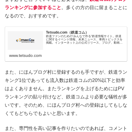
ランキングに参加すること
。多くの方の目に留まることに
なるので、おすすめです。
Tetsudo.com（鉄道コム）
鉄道ファンのための“みんなで作る”鉄道情報サイト。鉄道
に関するイベント情報、未来ニュース、車両トピックスを
掲載。インターネット上の公式リリース、ブログ、動画、
つぶやきなどを集めたリンク集や、参加型ゲーム「駅つな
ゲー」も提供。
www.tetsudo.com
また、にほんブログ村に登録するのも手ですが、鉄道ラン
キング1位であっても流入数は鉄道コムの20%以下と効率
はよくありません。またランキングを上げるためにはPV
ランキングの貼り付けなど、鉄道コムより必要な犠牲が多
いです。そのため、にほんブログ村への登録はしてもしな
くてもどちらでもよいと思います。
また、専門性を高い記事を作りたいのであれば、コメント