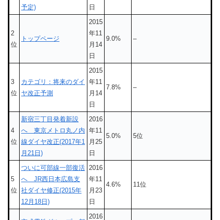
予定)
日
2015
2
年11
トップページ
9.0%
–
位
月14
日
2015
3
カテゴリ：将来のダイ
年11
7.8%
–
位
ヤ改正予測
月14
日
新宿三丁目発着新設
2016
4
へ 東京メトロ丸ノ内
年11
5.0%
5位
位
線ダイヤ改正(2017年1
月25
月21日)
日
ついに可部線一部復活
2016
5
へ JR西日本広島支
年11
4.6%
11位
位
社ダイヤ修正(2015年
月23
12月18日)
日
2016