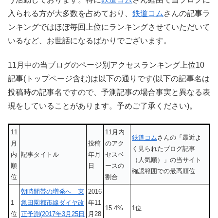
入られる方が大多数を占めており、
鉄道コム
さんの記事ラ
ンキングではほぼ毎回上位にランキングさせていただいて
いるなど、お世話になるばかりでございます。
11月中の当ブログのページ別アクセスランキング上位10
記事(トップページ含む)は以下の通りです(以下の記事名は
投稿時の記事名ですので、予測記事の場合事実と異なる表
現をしていることがあります。予めご了承ください)。
11
11月内
鉄道コム
さんの「最近よ
月
投稿
のアク
く見られたブログ記事
内
記事タイトル
年月
セスベ
（人気順）」の当サイト
順
日
ースの
確認範囲での最高順位
位
割合
朝時間帯の増発へ 東
2016
1
急田園都市線ダイヤ改
年11
15.4%
1位
位
正予測(2017年3月25日
月28