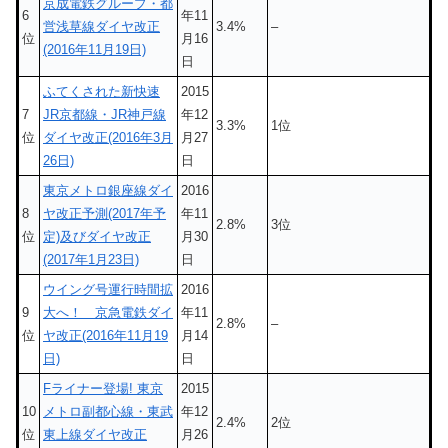
京成電鉄グループ・都
6
年11
営浅草線ダイヤ改正
3.4%
–
位
月16
(2016年11月19日)
日
ふてくされた新快速
2015
7
JR京都線・JR神戸線
年12
3.3%
1位
位
ダイヤ改正(2016年3月
月27
26日)
日
東京メトロ銀座線ダイ
2016
8
ヤ改正予測(2017年予
年11
2.8%
3位
位
定)及びダイヤ改正
月30
(2017年1月23日)
日
ウイング号運行時間拡
2016
9
大へ！ 京急電鉄ダイ
年11
2.8%
–
位
ヤ改正(2016年11月19
月14
日)
日
Fライナー登場! 東京
2015
10
メトロ副都心線・東武
年12
2.4%
2位
位
東上線ダイヤ改正
月26